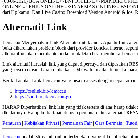
(08/06/2026)
BCA ONLINE<>BNI OFFLINE<>MANDIRI OFF
ONLINE<>JENIUS ONLINE<>SINARMAS ONLINE<>BSI O
dari Hp kamu! Dan Live Casino Download Version Android & Ios.
Alternatif Link
Lemacau Menyediakan Link Alternatif untuk anda. Apa itu Link alterna
buka dikarenakan problem block dari provider koneksi internet sepe
alternatif ini akan membantu anda untuk tetap bisa membuka Lemaca
Link alternatif haruslah link yang dapat dipercaya dan dipastikan RESM
yang tersedia disini harap diabaikan. Dibawah ini adalah link Lemac
Berikut adalah Link Lemacau yang bisa di akses dengan cepat, aman, 
https://csnlink.bio/lemacau
https://shortku.id/lemacau-go
HARAP Diperhatikan! link lain yang tidak tertera di atas harap tid
didalamnya. Harap berhati-hati dengan penipuan. link alternatif RE
Peraturan
|
Kebijakan Privasi
|
Permainan Fair
|
Cara Bermain
|
Tutori
Lemacau
adalah situs judi online terlengkap, yang dikenal sebagai 