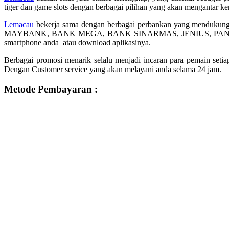
tiger dan game slots dengan berbagai pilihan yang akan mengantar 
Lemacau
bekerja sama dengan berbagai perbankan yang mendu
MAYBANK, BANK MEGA, BANK SINARMAS, JENIUS, PANIN, BSI ,
smartphone anda atau download aplikasinya.
Berbagai promosi menarik selalu menjadi incaran para pemain seti
Dengan Customer service yang akan melayani anda selama 24 jam.
Metode Pembayaran :