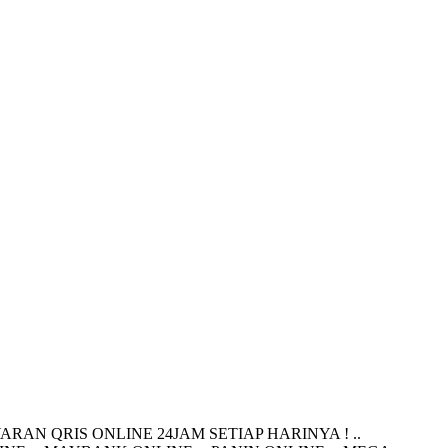
RAN QRIS ONLINE 24JAM SETIAP HARINYA ! ..