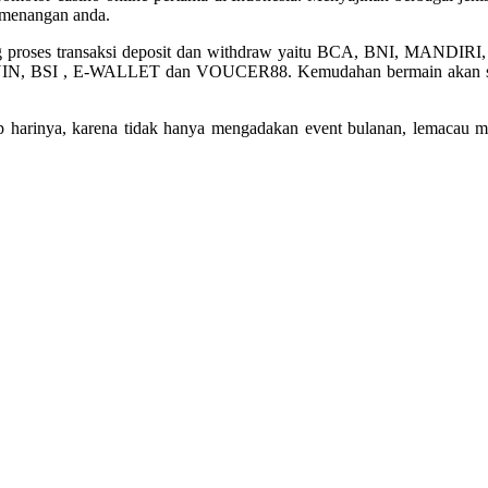
kemenangan anda.
kung proses transaksi deposit dan withdraw yaitu BCA, BNI,
 E-WALLET dan VOUCER88. Kemudahan bermain akan semakin ter
ap harinya, karena tidak hanya mengadakan event bulanan, lemacau 