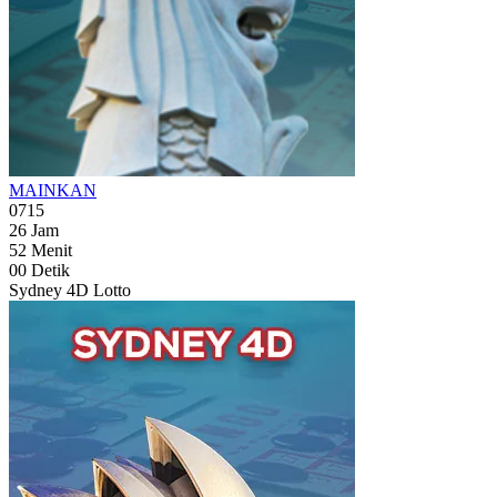
MAINKAN
0715
26
Jam
51
Menit
58
Detik
Sydney 4D Lotto