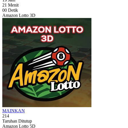
20
Menit
58
Detik
Amazon Lotto 3D
MAINKAN
214
Taruhan Ditutup
Amazon Lotto 5D