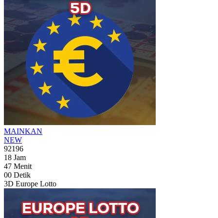
MAINKAN
NEW
92196
18
Jam
46
Menit
58
Detik
3D Europe Lotto