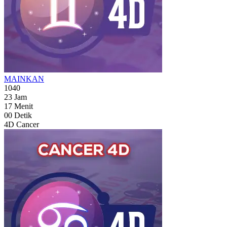
MAINKAN
1040
23
Jam
16
Menit
58
Detik
4D Cancer