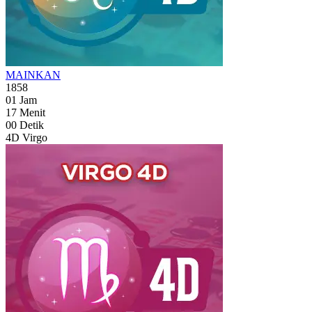
MAINKAN
1858
01
Jam
16
Menit
58
Detik
4D Virgo