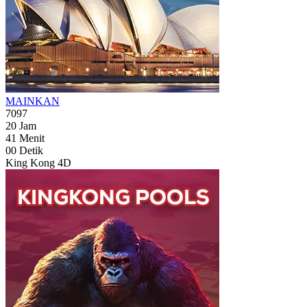
MAINKAN
7097
20
Jam
40
Menit
58
Detik
King Kong 4D