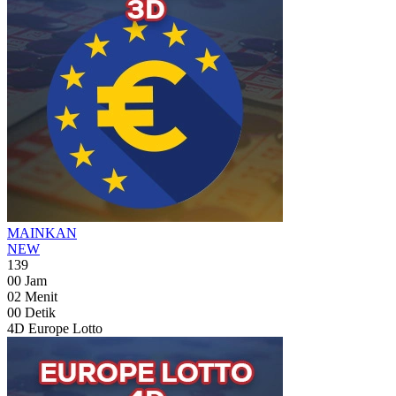
MAINKAN
NEW
139
00
Jam
01
Menit
58
Detik
4D Europe Lotto