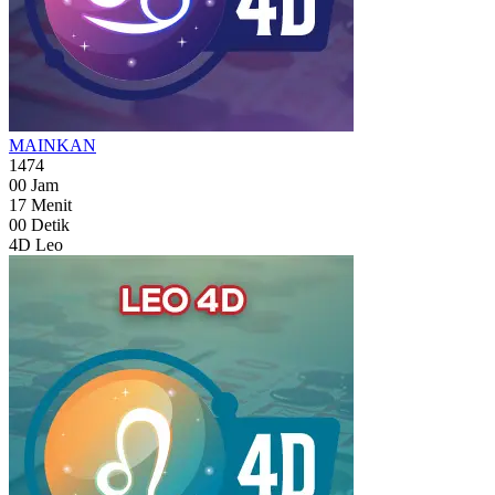
MAINKAN
1474
00
Jam
16
Menit
58
Detik
4D Leo