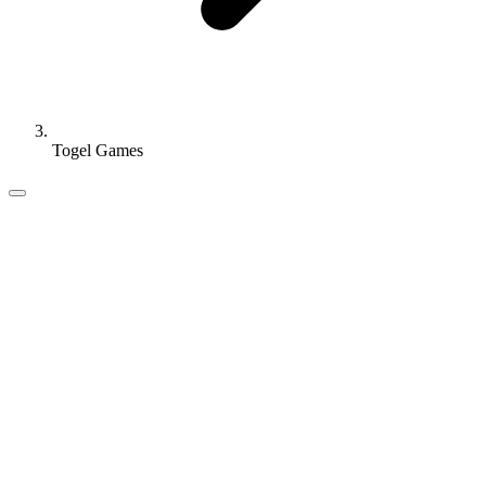
Togel Games