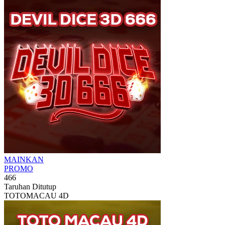
MAINKAN
PROMO
466
Taruhan Ditutup
TOTOMACAU 4D