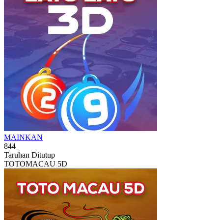
MAINKAN
844
Taruhan Ditutup
TOTOMACAU 5D