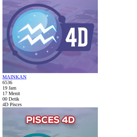
MAINKAN
6536
19
Jam
16
Menit
58
Detik
4D Pisces