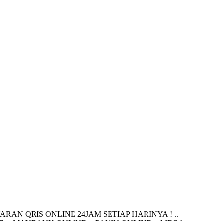
RAN QRIS ONLINE 24JAM SETIAP HARINYA ! ..