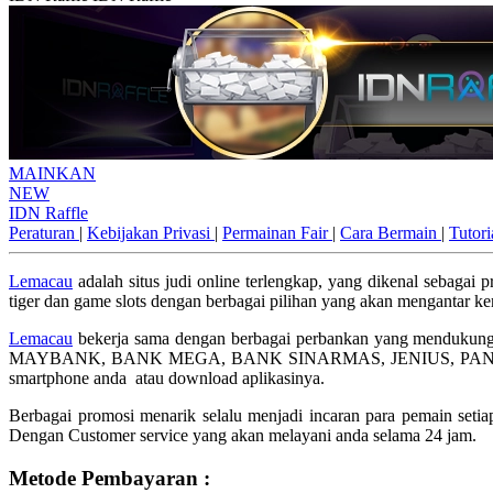
MAINKAN
NEW
IDN Raffle
Peraturan
|
Kebijakan Privasi
|
Permainan Fair
|
Cara Bermain
|
Tutori
Lemacau
adalah situs judi online terlengkap, yang dikenal sebagai 
tiger dan game slots dengan berbagai pilihan yang akan mengantar 
Lemacau
bekerja sama dengan berbagai perbankan yang mendu
MAYBANK, BANK MEGA, BANK SINARMAS, JENIUS, PANIN, BSI ,
smartphone anda atau download aplikasinya.
Berbagai promosi menarik selalu menjadi incaran para pemain seti
Dengan Customer service yang akan melayani anda selama 24 jam.
Metode Pembayaran :