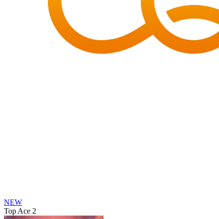
NEW
Top Ace 2