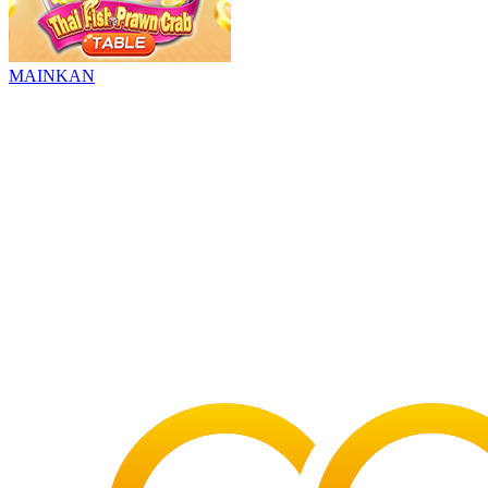
MAINKAN