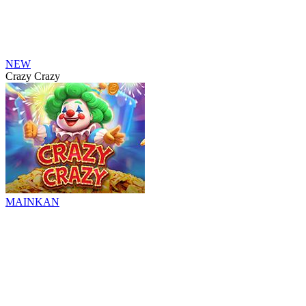
NEW
Crazy Crazy
MAINKAN