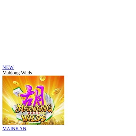
NEW
Mahjong Wilds
MAINKAN